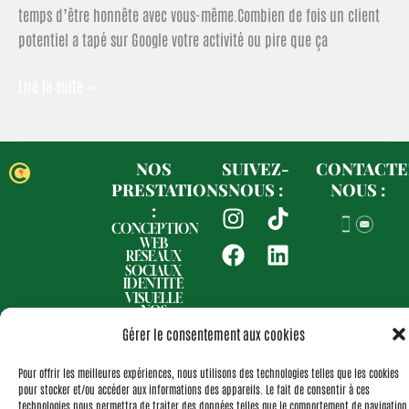
temps d’être honnête avec vous-même.Combien de fois un client
potentiel a tapé sur Google votre activité ou pire que ça
Lire la suite »
NOS
SUIVEZ-
CONTACTE
PRESTATIONS
NOUS :
NOUS :
I
F
T
L
:
n
a
i
i
CONCEPTION
WEB
s
c
k
n
RÉSEAUX
SOCIAUX
t
e
t
k
IDENTITÉ
a
b
o
e
VISUELLE
NOS
g
o
k
d
RÉALISATIONS
Gérer le consentement aux cookies
r
o
i
Politique de confidentialité
Politique de cookies (UE)
a
k
n
Pour offrir les meilleures expériences, nous utilisons des technologies telles que les cookies
Mentions légales
Nos actualités
m
pour stocker et/ou accéder aux informations des appareils. Le fait de consentir à ces
Copyright © Com to you | Site créé par Com to you
technologies nous permettra de traiter des données telles que le comportement de navigation