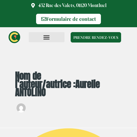
Aller
432 Rue des Valets, 01120 Montluel
au
Formulaire de contact
contenu
PRENDRE RENDEZ-VOUS
Nom de
l’auteur/autrice :Aurelie
ANTOLINO
Pourquoi