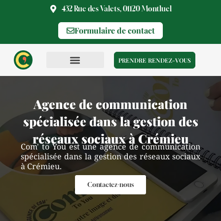
Aller
432 Rue des Valets, 01120 Montluel
au
Formulaire de contact
contenu
PRENDRE RENDEZ-VOUS
Agence de communication
spécialisée dans la gestion des
réseaux sociaux à Crémieu​
Com' to You est une agence de communication
spécialisée dans la gestion des réseaux sociaux
à Crémieu.
Contactez-nous