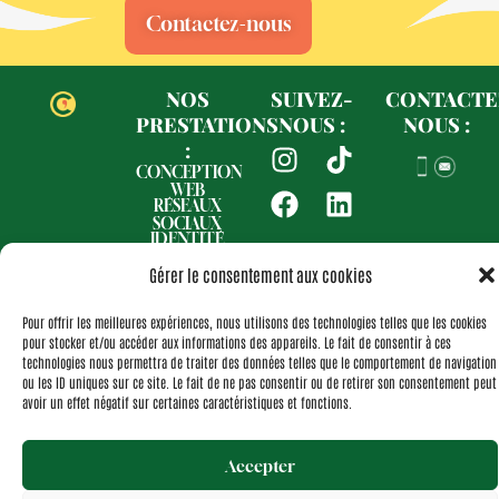
Contactez-nous
NOS
SUIVEZ-
CONTACTE
PRESTATIONS
NOUS :
NOUS :
I
F
T
L
:
n
a
i
i
CONCEPTION
WEB
s
c
k
n
RÉSEAUX
SOCIAUX
t
e
t
k
IDENTITÉ
a
b
o
e
VISUELLE
NOS
Gérer le consentement aux cookies
g
o
k
d
RÉALISATIONS
r
o
i
Pour offrir les meilleures expériences, nous utilisons des technologies telles que les cookies
Politique de confidentialité
Politique de cookies (UE)
a
k
n
pour stocker et/ou accéder aux informations des appareils. Le fait de consentir à ces
Mentions légales
Nos actualités
technologies nous permettra de traiter des données telles que le comportement de navigation
m
ou les ID uniques sur ce site. Le fait de ne pas consentir ou de retirer son consentement peut
Copyright © Com to you | Site créé par Com to you
avoir un effet négatif sur certaines caractéristiques et fonctions.
Liens utiles
Accepter