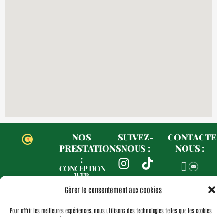
NOS
SUIVEZ-
CONTACTE
PRESTATIONS
NOUS :
NOUS :
I
F
T
L
:
n
a
i
i
CONCEPTION
WEB
s
c
k
n
RÉSEAUX
Gérer le consentement aux cookies
SOCIAUX
t
e
t
k
IDENTITÉ
a
b
o
e
VISUELLE
Pour offrir les meilleures expériences, nous utilisons des technologies telles que les cookies
NOS