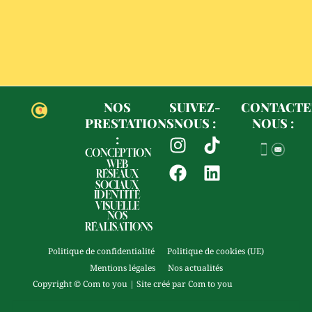
NOS
SUIVEZ-
CONTACTE
PRESTATIONS
NOUS :
NOUS :
I
F
T
L
:
n
a
i
i
CONCEPTION
WEB
s
c
k
n
RÉSEAUX
SOCIAUX
t
e
t
k
IDENTITÉ
a
b
o
e
VISUELLE
NOS
g
o
k
d
RÉALISATIONS
r
o
i
Politique de confidentialité
Politique de cookies (UE)
a
k
n
Mentions légales
Nos actualités
m
Copyright © Com to you | Site créé par Com to you