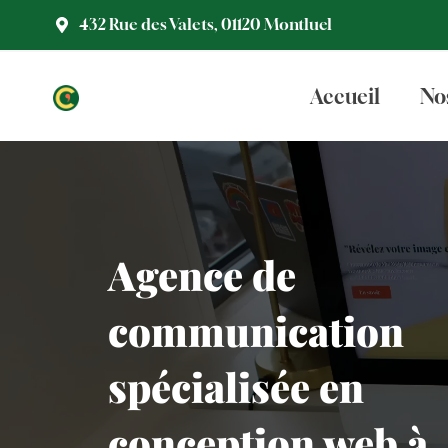
Aller
432 Rue des Valets, 01120 Montluel
au
contenu
Accueil
No
Agence de
communication
spécialisée en
conception web à