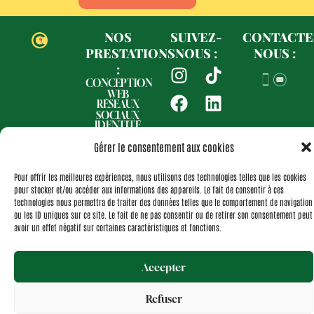
NOS
SUIVEZ-
CONTACTE
PRESTATIONS
NOUS :
NOUS :
I
F
T
L
:
n
a
i
i
CONCEPTION
WEB
s
c
k
n
RÉSEAUX
SOCIAUX
t
e
t
k
IDENTITÉ
a
b
o
e
VISUELLE
Gérer le consentement aux cookies
NOS
g
o
k
d
RÉALISATIONS
r
o
i
Pour offrir les meilleures expériences, nous utilisons des technologies telles que les cookies
Politique de confidentialité
Politique de cookies (UE)
a
k
n
pour stocker et/ou accéder aux informations des appareils. Le fait de consentir à ces
Mentions légales
Nos actualités
technologies nous permettra de traiter des données telles que le comportement de navigation
m
ou les ID uniques sur ce site. Le fait de ne pas consentir ou de retirer son consentement peut
Copyright © Com to you | Site créé par Com to you
avoir un effet négatif sur certaines caractéristiques et fonctions.
Liens utiles
Accepter
Refuser