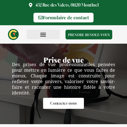
Aller
432 Rue des Valets, 01120 Montluel
au
Formulaire de contact
contenu
PRENDRE RENDEZ-VOUS
Prise de vue
Des prises de vue professionnelles pensées
pour mettre en lumière ce que vous faites de
mieux. Chaque image est construite pour
refléter votre univers, valoriser votre savoir-
faire et raconter une histoire fidèle à votre
identité.
Contactez-nous